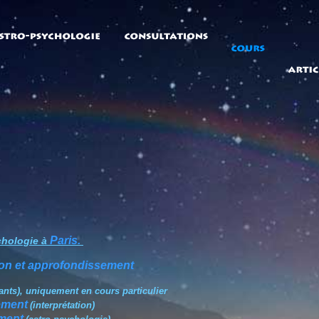
Paris.
chologie à
ation et approfondissement
nts), uniquement en cours particulier
ement
(interprétation)
ment