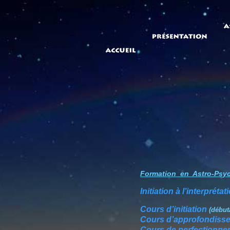
Formation en Astro-Psy
Initiation à l’interprét
Cours d’initiation
(débuta
Cours d’approfondiss
Cours de perfectionne