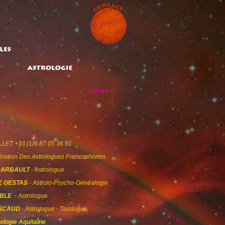
LET +33 (1)6 87 05 36 91
ération Des Astrologues Francophones
BARBAULT
- Astrologue
E GESTAS
- Astrolo-Psycho-Généalogie
OBLE
- Astrologue
ASCAUD
- Astrologue - Tarologue
rologie Aquitaine