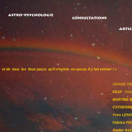
 et de tous les lieux
parce qu’il n’existe en aucun. Il y fait exister ! »
ARIANE VAL
FDAF
- Féd
MARTINE 
CATHERIN
Yves LEN
Fabrice P
Atelier Ast