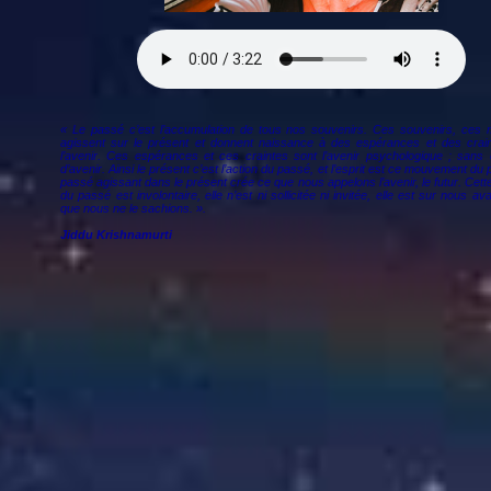
« Le passé c’est l’accumulation de tous nos souvenirs. Ces souvenirs, ces
agissent sur le présent et donnent naissance à des espérances et des crai
l’avenir. Ces espérances et ces craintes sont l’avenir psychologique ; sans 
d’avenir. Ainsi le présent c’est l’action du passé, et l’esprit est ce mouvement du
passé agissant dans le présent crée ce que nous appelons l’avenir, le futur. Cett
du passé est involontaire, elle n’est ni sollicitée ni invitée, elle est sur nous 
que nous ne le sachions. ».
Jiddu Krishnamurti